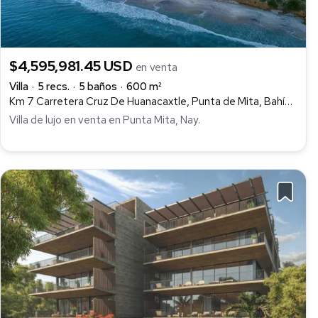
$4,595,981.45 USD
en venta
Villa
5 recs.
5 baños
600 m²
Km 7 Carretera Cruz De Huanacaxtle, Punta de Mita, Bahía de Banderas
Villa de lujo en venta en Punta Mita, Nay.