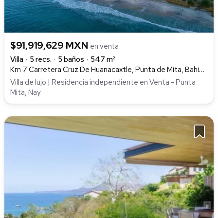
$91,919,629 MXN
en venta
Villa
5 recs.
5 baños
547 m²
Km 7 Carretera Cruz De Huanacaxtle, Punta de Mita, Bahía de Banderas
Villa de lujo | Residencia independiente en Venta - Punta
Mita, Nay.