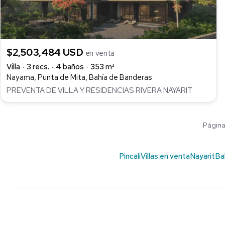
$2,503,484 USD
en venta
Villa
3 recs.
4 baños
353 m²
Nayama, Punta de Mita, Bahía de Banderas
PREVENTA DE VILLA Y RESIDENCIAS RIVERA NAYARIT
Página 
Pincali
Villas en venta
Nayarit
Ba