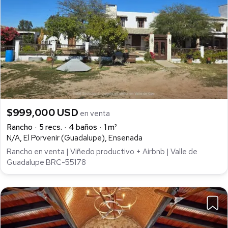
$999,000 USD
en venta
Rancho
5 recs.
4 baños
1 m²
N/A, El Porvenir (Guadalupe), Ensenada
Rancho en venta | Viñedo productivo + Airbnb | Valle de
Guadalupe BRC-55178