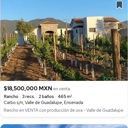
$18,500,000 MXN
en venta
Rancho
3 recs.
2 baños
465 m²
Carbo s/n, Valle de Guadalupe, Ensenada
Rancho en VENTA con producción de uva - Valle de Guadalupe