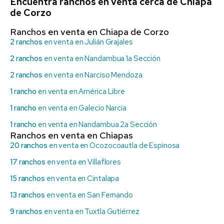
Encuentra ranchos en venta cerca de Chiapa
de Corzo
Ranchos en venta en Chiapa de Corzo
2 ranchos
en venta en Julián Grajales
2 ranchos
en venta en Nandambua 1a Sección
2 ranchos
en venta en Narciso Mendoza
1 rancho
en venta en América Libre
1 rancho
en venta en Galecio Narcia
1 rancho
en venta en Nandambua 2a Sección
Ranchos en venta en Chiapas
20 ranchos
en venta en Ocozocoautla de Espinosa
17 ranchos
en venta en Villaflores
15 ranchos
en venta en Cintalapa
13 ranchos
en venta en San Fernando
9 ranchos
en venta en Tuxtla Gutiérrez