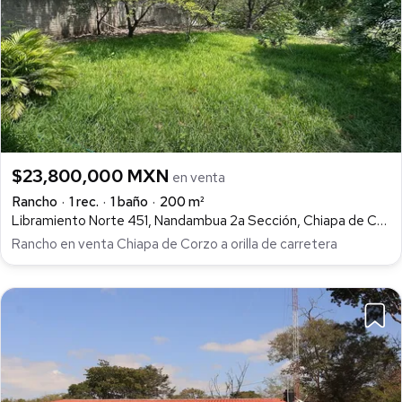
$23,800,000 MXN
en venta
Rancho
1 rec.
1 baño
200 m²
Libramiento Norte 451, Nandambua 2a Sección, Chiapa de Corzo
Rancho en venta Chiapa de Corzo a orilla de carretera