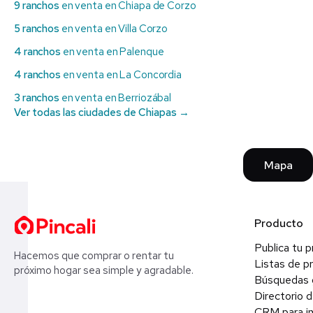
9 ranchos
en venta en Chiapa de Corzo
5 ranchos
en venta en Villa Corzo
4 ranchos
en venta en Palenque
4 ranchos
en venta en La Concordia
3 ranchos
en venta en Berriozábal
Ver todas las ciudades de Chiapas →
Mapa
Producto
Publica tu 
Hacemos que comprar o rentar tu
Listas de p
próximo hogar sea simple y agradable.
Búsquedas 
Directorio d
CRM para in