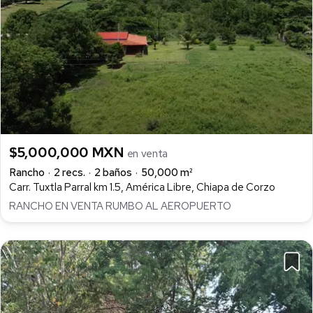
$5,000,000 MXN
en venta
Rancho
2 recs.
2 baños
50,000 m²
Carr. Tuxtla Parral km 1.5, América Libre, Chiapa de Corzo
RANCHO EN VENTA RUMBO AL AEROPUERTO