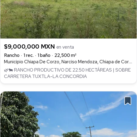
$9,000,000 MXN
en venta
Rancho
1 rec.
1 baño
22,500 m²
Municipio Chiapa De Corzo, Narciso Mendoza, Chiapa de Corzo
🌿🐄 RANCHO PRODUCTIVO DE 22.50 HECTÁREAS | SOBRE
CARRETERA TUXTLA–LA CONCORDIA