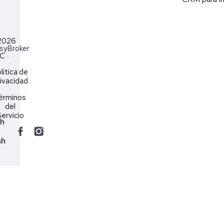
2026
syBroker
LC
·
lítica de
ivacidad
·
érminos
del
ervicio
ch
sh