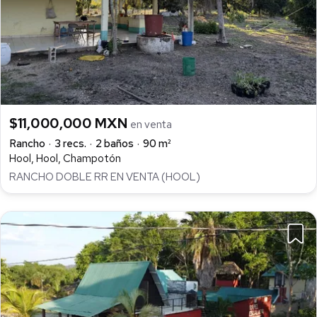
$11,000,000 MXN
en venta
Rancho
3 recs.
2 baños
90 m²
Hool, Hool, Champotón
RANCHO DOBLE RR EN VENTA (HOOL)