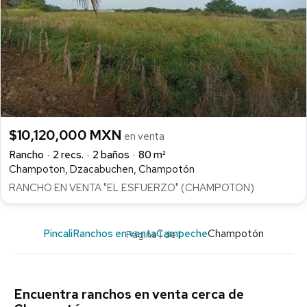
$10,120,000 MXN
en venta
Rancho
2 recs.
2 baños
80 m²
Champoton, Dzacabuchen, Champotón
RANCHO EN VENTA "EL ESFUERZO" (CHAMPOTON)
Pincali
Ranchos en venta
Campeche
Champotón
Página 1 de 1
Encuentra ranchos en venta cerca de