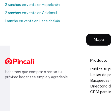
2 ranchos
en venta en Hopelchén
2 ranchos
en venta en Calakmul
1 rancho
en venta en Hecelchakán
Mapa
Producto
Publica tu 
Hacemos que comprar o rentar tu
Listas de p
próximo hogar sea simple y agradable.
Búsquedas 
Directorio d
CRM para in