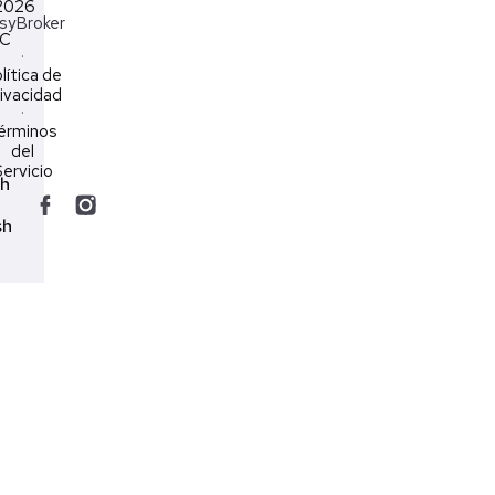
2026
syBroker
LC
·
lítica de
ivacidad
·
érminos
del
ervicio
ch
sh