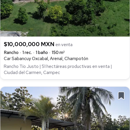
$10,000,000 MXN
en venta
Rancho
1 rec.
1 baño
150 m²
Car Sabancuy Oxcabal, Arenal, Champotón
Rancho Tío Justo | 51 hectáreas productivas en venta |
Ciudad del Carmen, Campec