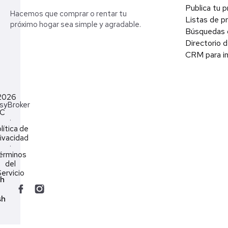
Publica tu 
Hacemos que comprar o rentar tu
Listas de p
próximo hogar sea simple y agradable.
Búsquedas 
Directorio d
CRM para in
2026
syBroker
LC
·
lítica de
ivacidad
·
érminos
del
ervicio
ch
sh