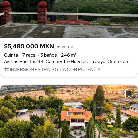
$5,480,000 MXN
en venta
Quinta
7 recs.
5 baños
246 m²
Av. Las Huertas 94, Campestre Huertas La Joya, Querétaro
🏗️ INVERSIÓN ESTRATÉGICA CON POTENCIAL