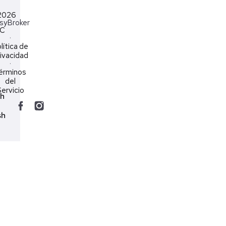
2026
syBroker
LC
·
lítica de
ivacidad
·
érminos
del
ervicio
ch
sh