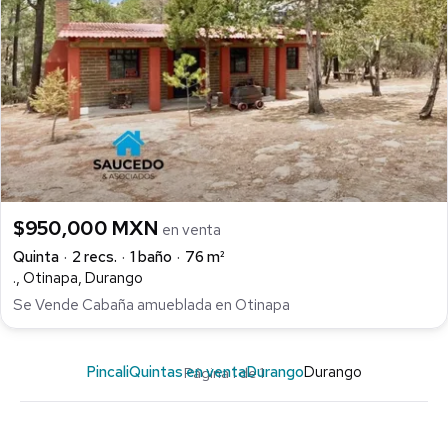
$950,000 MXN
en venta
Quinta
2 recs.
1 baño
76 m²
., Otinapa, Durango
Se Vende Cabaña amueblada en Otinapa
Pincali
Quintas en venta
Durango
Durango
Página 1 de 1