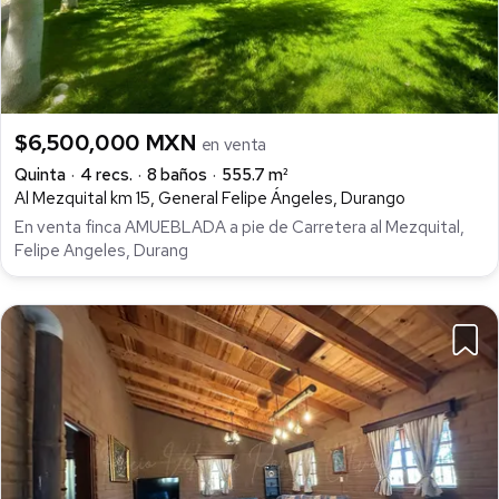
$6,500,000 MXN
en venta
Quinta
4 recs.
8 baños
555.7 m²
Al Mezquital km 15, General Felipe Ángeles, Durango
En venta finca AMUEBLADA a pie de Carretera al Mezquital,
Felipe Angeles, Durang