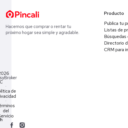
Producto
Publica tu 
Hacemos que comprar o rentar tu
Listas de p
próximo hogar sea simple y agradable.
Búsquedas 
Directorio d
CRM para in
2026
syBroker
LC
·
lítica de
ivacidad
·
érminos
del
ervicio
ch