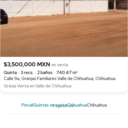
$3,500,000 MXN
en venta
Quinta
3 recs.
2 baños
740.47 m²
Calle 9a, Granjas Familiares Valle de Chihuahua, Chihuahua
Granja Venta en Valle de Chihuahua
Pincali
Quintas en venta
Chihuahua
Chihuahua
Página 1 de 1