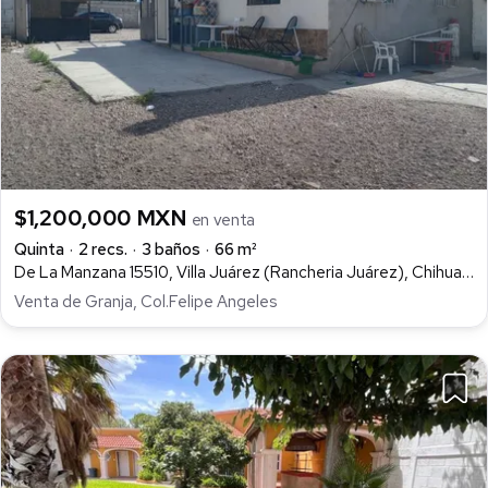
$1,200,000 MXN
en venta
Quinta
2 recs.
3 baños
66 m²
De La Manzana 15510, Villa Juárez (Rancheria Juárez), Chihuahua
Venta de Granja, Col.Felipe Angeles