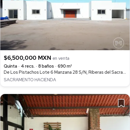
$6,500,000 MXN
en venta
Quinta
4 recs.
8 baños
690 m²
De Los Pistachos Lote 6 Manzana 28 S/N, Riberas del Sacramento I y II, Chihuahua
SACRAMENTO HACIENDA