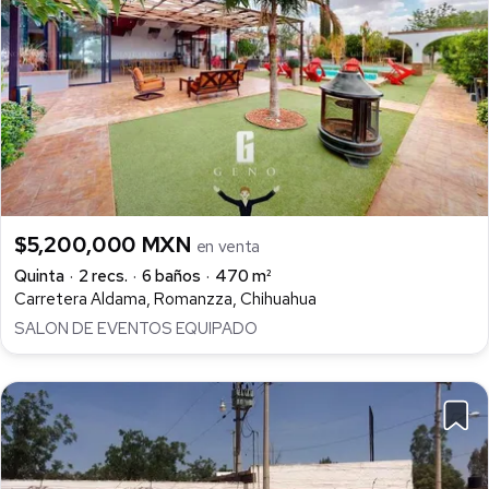
$5,200,000 MXN
en venta
Quinta
2 recs.
6 baños
470 m²
Carretera Aldama, Romanzza, Chihuahua
SALON DE EVENTOS EQUIPADO