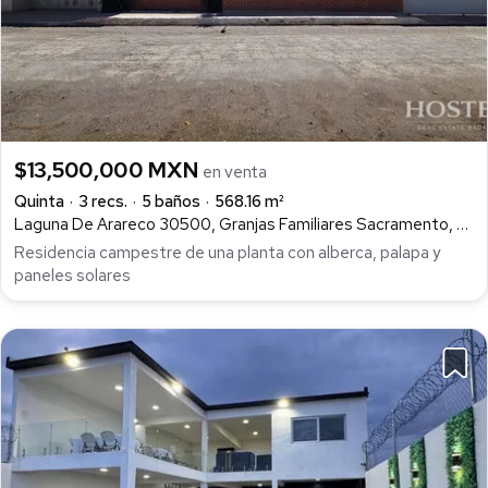
$13,500,000 MXN
en venta
Quinta
3 recs.
5 baños
568.16 m²
Laguna De Arareco 30500, Granjas Familiares Sacramento, Chihuahua
Residencia campestre de una planta con alberca, palapa y
paneles solares