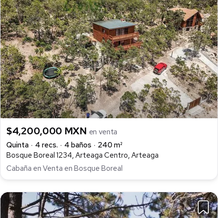
$4,200,000 MXN
en venta
Quinta
4 recs.
4 baños
240 m²
Bosque Boreal 1234, Arteaga Centro, Arteaga
Cabaña en Venta en Bosque Boreal