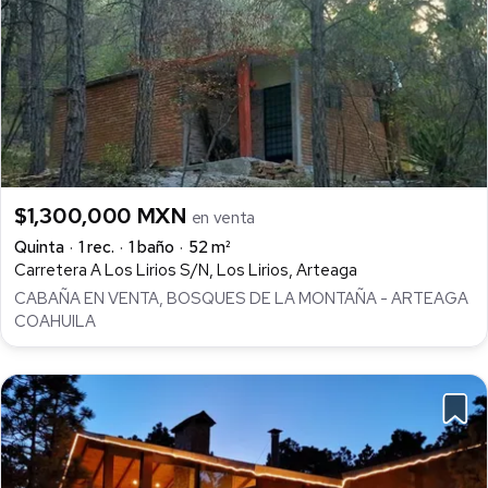
$1,300,000 MXN
en venta
Quinta
1 rec.
1 baño
52 m²
Carretera A Los Lirios S/N, Los Lirios, Arteaga
CABAÑA EN VENTA, BOSQUES DE LA MONTAÑA - ARTEAGA
COAHUILA