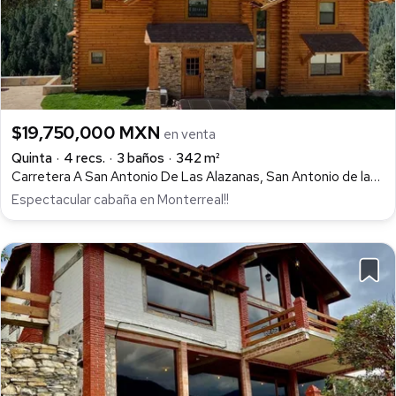
$19,750,000 MXN
en venta
Quinta
4 recs.
3 baños
342 m²
Carretera A San Antonio De Las Alazanas, San Antonio de las Alazanas, Arteaga
Espectacular cabaña en Monterreal!!