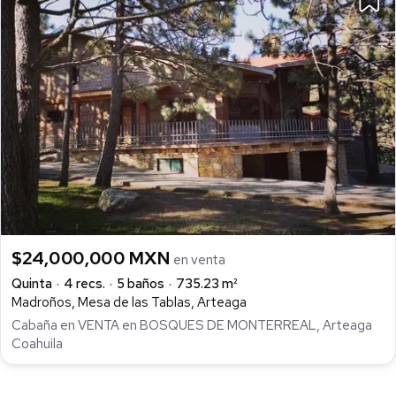
$24,000,000 MXN
en venta
Quinta
4 recs.
5 baños
735.23 m²
Madroños, Mesa de las Tablas, Arteaga
Cabaña en VENTA en BOSQUES DE MONTERREAL, Arteaga
Coahuila