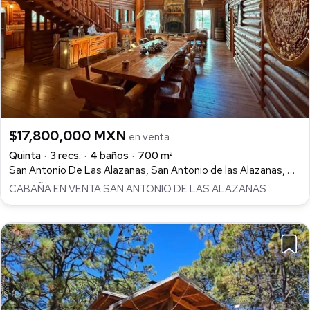
$17,800,000 MXN
en venta
Quinta
3 recs.
4 baños
700 m²
San Antonio De Las Alazanas, San Antonio de las Alazanas, Arteaga
CABAÑA EN VENTA SAN ANTONIO DE LAS ALAZANAS