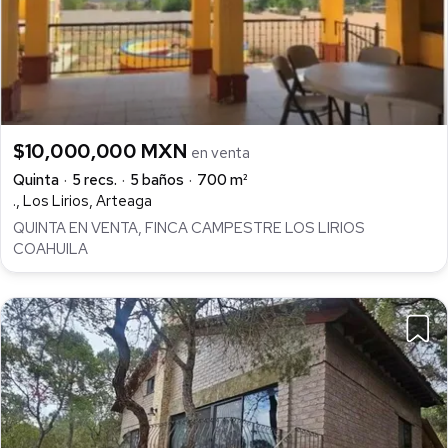
$10,000,000 MXN
en venta
Quinta
5 recs.
5 baños
700 m²
., Los Lirios, Arteaga
QUINTA EN VENTA, FINCA CAMPESTRE LOS LIRIOS
COAHUILA