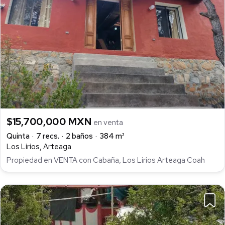
$15,700,000 MXN
en venta
Quinta
7 recs.
2 baños
384 m²
Los Lirios, Arteaga
Propiedad en VENTA con Cabaña, Los Lirios Arteaga Coah