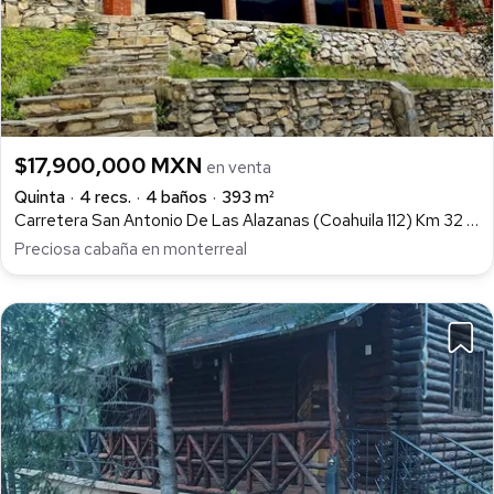
$17,900,000 MXN
en venta
Quinta
4 recs.
4 baños
393 m²
Carretera San Antonio De Las Alazanas (Coahuila 112) Km 32 S/N Santa Anita Del Peñasco,, Monterreal, Arteaga
Preciosa cabaña en monterreal