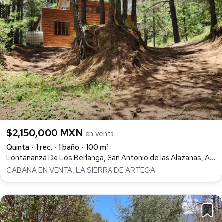
$2,150,000 MXN
en venta
Quinta
1 rec.
1 baño
100 m²
Lontananza De Los Berlanga, San Antonio de las Alazanas, Arteaga
CABAÑA EN VENTA, LA SIERRA DE ARTEGA