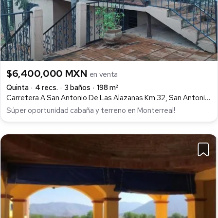
$6,400,000 MXN
en venta
Quinta
4 recs.
3 baños
198 m²
Carretera A San Antonio De Las Alazanas Km 32, San Antonio de las Alazanas, Arteaga
Súper oportunidad cabaña y terreno en Monterreal!