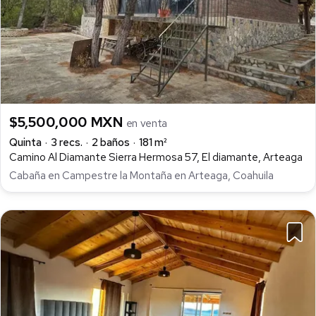
$5,500,000 MXN
en venta
Quinta
3 recs.
2 baños
181 m²
Camino Al Diamante Sierra Hermosa 57, El diamante, Arteaga
Cabaña en Campestre la Montaña en Arteaga, Coahuila