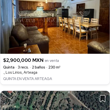
$2,900,000 MXN
en venta
Quinta
3 recs.
2 baños
230 m²
., Los Lirios, Arteaga
QUINTA EN VENTA ARTEAGA