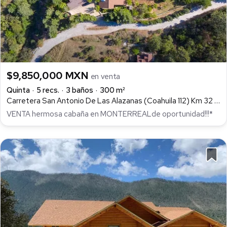
$9,850,000 MXN
en venta
Quinta
5 recs.
3 baños
300 m²
Carretera San Antonio De Las Alazanas (Coahuila 112) Km 32 S/N Santa Anita Del Peñasco, 25370 Arteaga, Coah., Monterreal, Arteaga
VENTA hermosa cabaña en MONTERREALde oportunidad!!!*