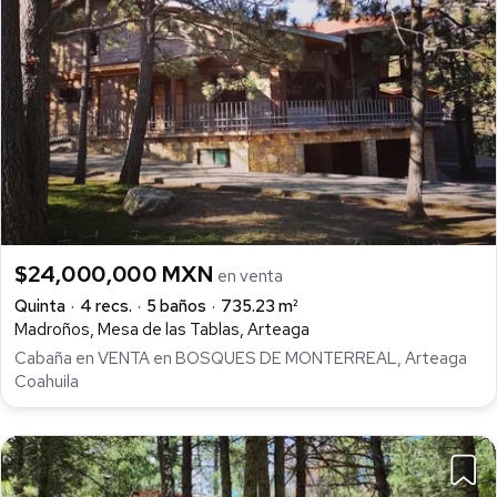
$24,000,000 MXN
en venta
Quinta
4 recs.
5 baños
735.23 m²
Madroños, Mesa de las Tablas, Arteaga
Cabaña en VENTA en BOSQUES DE MONTERREAL, Arteaga
Coahuila