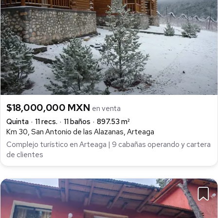
$18,000,000 MXN
en venta
Quinta
11 recs.
11 baños
897.53 m²
Km 30, San Antonio de las Alazanas, Arteaga
Complejo turístico en Arteaga | 9 cabañas operando y cartera
de clientes