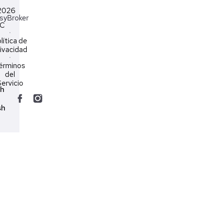
2026
syBroker
LC
·
lítica de
ivacidad
·
érminos
del
ervicio
ch
sh