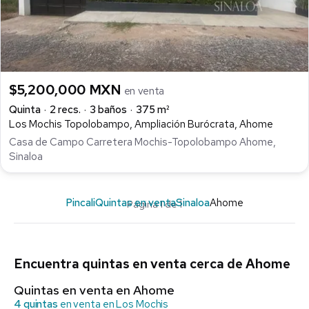
$5,200,000 MXN
en venta
Quinta
2 recs.
3 baños
375 m²
Los Mochis Topolobampo, Ampliación Burócrata, Ahome
Casa de Campo Carretera Mochis-Topolobampo Ahome,
Sinaloa
Pincali
Quintas en venta
Sinaloa
Ahome
Página 1 de 1
Encuentra quintas en venta cerca de Ahome
Quintas en venta en Ahome
4 quintas
en venta en Los Mochis