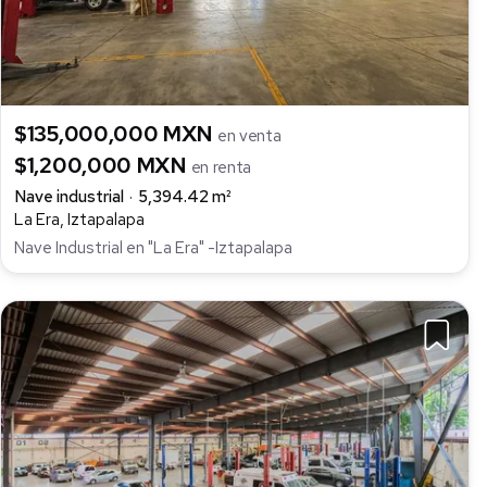
$135,000,000 MXN
en venta
$1,200,000 MXN
en renta
Nave industrial
5,394.42 m²
La Era, Iztapalapa
Nave Industrial en "La Era" -Iztapalapa