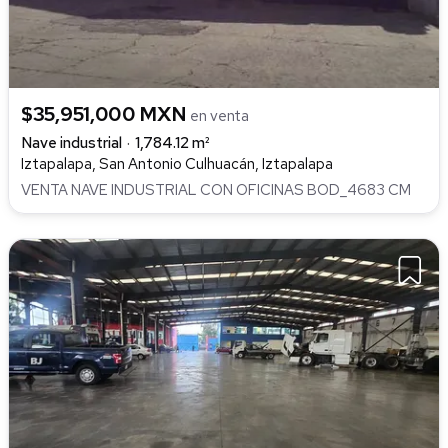
$35,951,000 MXN
en venta
Nave industrial
1,784.12 m²
Iztapalapa, San Antonio Culhuacán, Iztapalapa
VENTA NAVE INDUSTRIAL CON OFICINAS BOD_4683 CM