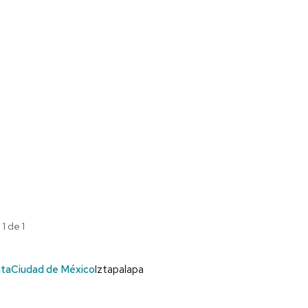
1 de 1
nta
Ciudad de México
Iztapalapa