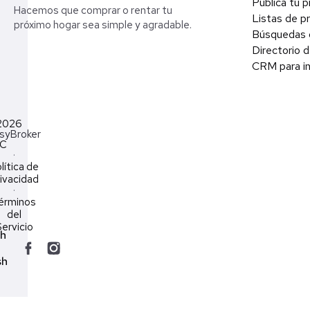
Publica tu 
Hacemos que comprar o rentar tu
Listas de p
próximo hogar sea simple y agradable.
Búsquedas 
Directorio d
CRM para in
2026
syBroker
LC
·
lítica de
ivacidad
·
érminos
del
ervicio
ch
sh