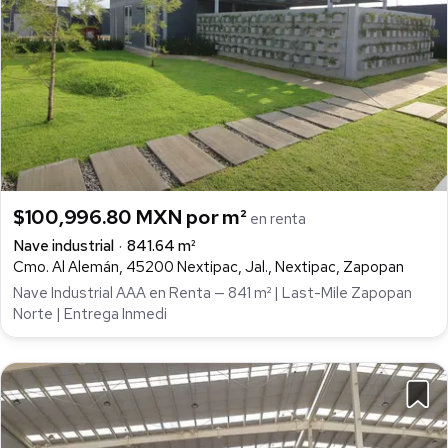
$100,996.80 MXN por m²
en renta
Nave industrial
841.64 m²
Cmo. Al Alemán, 45200 Nextipac, Jal., Nextipac, Zapopan
Nave Industrial AAA en Renta — 841 m² | Last-Mile Zapopan
Norte | Entrega Inmedi