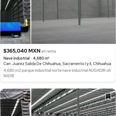
$365,040 MXN
en renta
Nave industrial
4,680 m²
Carr. Juarez Salida De Chihuahua, Sacramento I y II, Chihuahua
4,680 m2 parque industrial norte nave industrial AUGADIR oh
161018