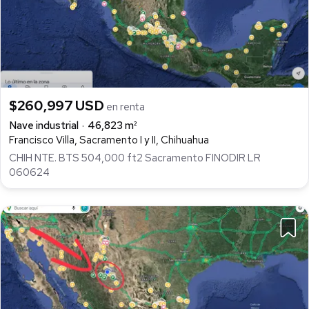
$260,997 USD
en renta
Nave industrial
46,823 m²
Francisco Villa, Sacramento I y II, Chihuahua
CHIH NTE. BTS 504,000 ft2 Sacramento FINODIR LR
060624