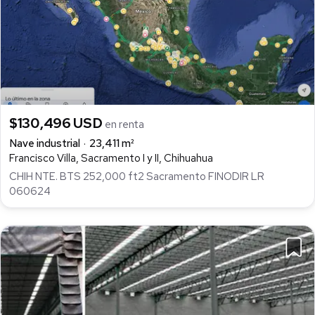
$130,496 USD
en renta
Nave industrial
23,411 m²
Francisco Villa, Sacramento I y II, Chihuahua
CHIH NTE. BTS 252,000 ft2 Sacramento FINODIR LR
060624