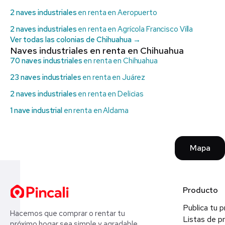
2 naves industriales
en renta en Aeropuerto
2 naves industriales
en renta en Agrícola Francisco Villa
Ver todas las colonias de Chihuahua →
Naves industriales en renta en Chihuahua
70 naves industriales
en renta en Chihuahua
23 naves industriales
en renta en Juárez
2 naves industriales
en renta en Delicias
1 nave industrial
en renta en Aldama
Mapa
Producto
Publica tu 
Hacemos que comprar o rentar tu
Listas de p
próximo hogar sea simple y agradable.