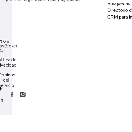
Búsquedas 
Directorio d
CRM para in
2026
syBroker
LC
·
lítica de
ivacidad
·
érminos
del
ervicio
ch
sh