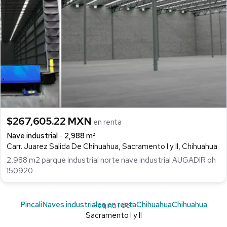
$267,605.22 MXN
en renta
Nave industrial
2,988 m²
Carr. Juarez Salida De Chihuahua, Sacramento I y II, Chihuahua
2,988 m2 parque industrial norte nave industrial AUGADIR oh
150920
Pincali
Naves industriales en renta
Chihuahua
Chihuahua
Página 1 de 1
Sacramento I y II