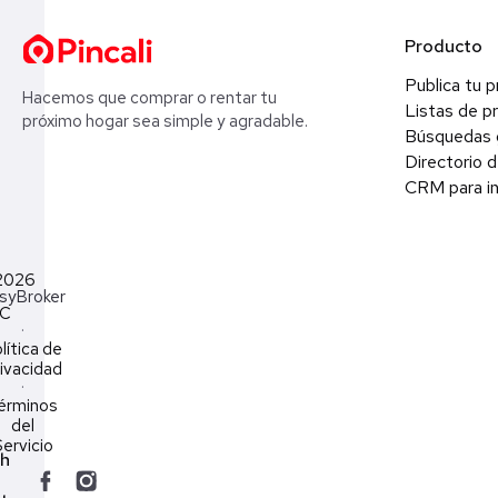
Producto
Publica tu 
Hacemos que comprar o rentar tu
Listas de p
próximo hogar sea simple y agradable.
Búsquedas 
Directorio d
CRM para in
2026
syBroker
LC
·
lítica de
ivacidad
·
érminos
del
ervicio
ch