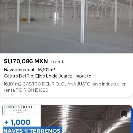
$1,170,086 MXN
en renta
Nave industrial
16,101 m²
Castro Del Rio, Ejido Lo de Juárez, Irapuato
16,101 m2 CASTRO DEL RIO, GUANAJUATO nave industrial en
renta FIDIR OH 151020