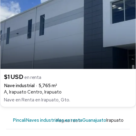
$1 USD
en renta
Nave industrial
5,765 m²
A, Irapuato Centro, Irapuato
Nave en Renta en Irapuato, Gto.
Pincali
Naves industriales en renta
Guanajuato
Irapuato
Página 1 de 1