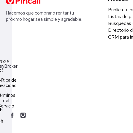
Publica tu 
Hacemos que comprar o rentar tu
Listas de p
próximo hogar sea simple y agradable.
Búsquedas 
Directorio d
CRM para in
2026
syBroker
LC
·
lítica de
ivacidad
·
érminos
del
ervicio
ch
sh