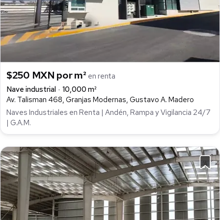
$250 MXN por m²
en renta
Nave industrial
10,000 m²
Av. Talisman 468, Granjas Modernas, Gustavo A. Madero
Naves Industriales en Renta | Andén, Rampa y Vigilancia 24/7
| G.A.M.