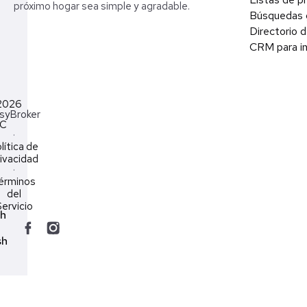
próximo hogar sea simple y agradable.
Búsquedas 
Directorio d
CRM para in
2026
syBroker
LC
·
lítica de
ivacidad
·
érminos
del
ervicio
ch
sh