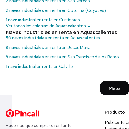
2 naves industriales
en renta en San Marcos
2 naves industriales
en renta en Cotorina (Coyotes)
1 nave industrial
en renta en Curtidores
Ver todas las colonias de Aguascalientes →
Naves industriales en renta en Aguascalientes
50 naves industriales
en renta en Aguascalientes
9 naves industriales
en renta en Jesús María
9 naves industriales
en renta en San Francisco de los Romo
1 nave industrial
en renta en Calvillo
Mapa
Producto
Publica tu 
Hacemos que comprar o rentar tu
Listas de p