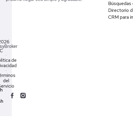
Búsquedas 
Directorio d
CRM para in
2026
syBroker
LC
·
lítica de
ivacidad
·
érminos
del
ervicio
ch
sh