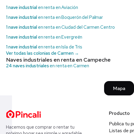
1 nave industrial
en renta en Aviación
1 nave industrial
en renta en Boquerón del Palmar
1 nave industrial
en renta en Ciudad del Carmen Centro
1 nave industrial
en renta en Evergreén
1 nave industrial
en renta en Isla de Tris
Ver todas las colonias de Carmen →
Naves industriales en renta en Campeche
24 naves industriales
en renta en Carmen
Mapa
Producto
Publica tu 
Hacemos que comprar o rentar tu
Listas de p
próximo hogar sea simple y agradable.