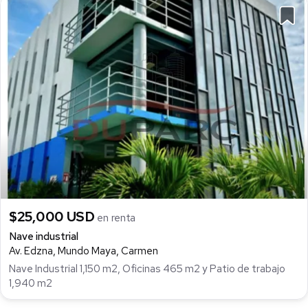
$25,000 USD
en renta
Nave industrial
Av. Edzna, Mundo Maya, Carmen
Nave Industrial 1,150 m2, Oficinas 465 m2 y Patio de trabajo
1,940 m2