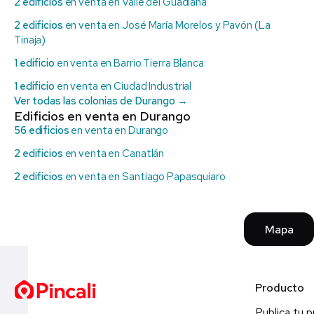
2 edificios
en venta en Valle del Guadiana
2 edificios
en venta en José María Morelos y Pavón (La
Tinaja)
1 edificio
en venta en Barrio Tierra Blanca
1 edificio
en venta en Ciudad Industrial
Ver todas las colonias de Durango →
Edificios en venta en Durango
56 edificios
en venta en Durango
2 edificios
en venta en Canatlán
2 edificios
en venta en Santiago Papasquiaro
Mapa
Producto
Publica tu 