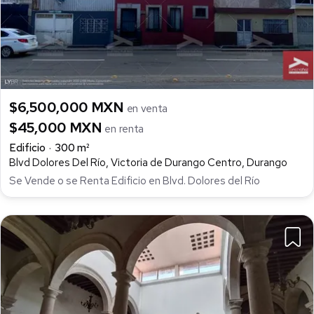
$6,500,000 MXN
en venta
$45,000 MXN
en renta
Edificio
300 m²
Blvd Dolores Del Río, Victoria de Durango Centro, Durango
Se Vende o se Renta Edificio en Blvd. Dolores del Río