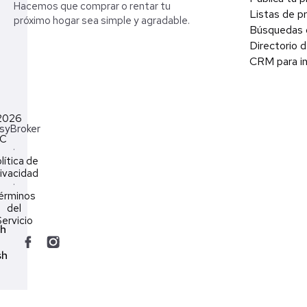
Hacemos que comprar o rentar tu
Listas de p
próximo hogar sea simple y agradable.
Búsquedas 
Directorio d
CRM para in
2026
syBroker
LC
·
lítica de
ivacidad
·
érminos
del
ervicio
ch
sh