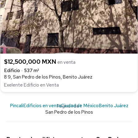
$12,500,000 MXN
en venta
Edificio
537 m²
8 9, San Pedro de los Pinos, Benito Juárez
Exelente Edificio en Venta
Pincali
Edificios en venta
Ciudad de México
Benito Juárez
Página 1 de 1
San Pedro de los Pinos