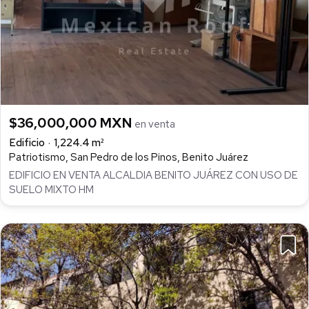
$36,000,000 MXN
en venta
Edificio
1,224.4 m²
Patriotismo, San Pedro de los Pinos, Benito Juárez
EDIFICIO EN VENTA ALCALDIA BENITO JUÁREZ CON USO DE
SUELO MIXTO HM