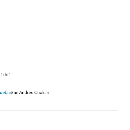
1 de 1
uebla
San Andrés Cholula