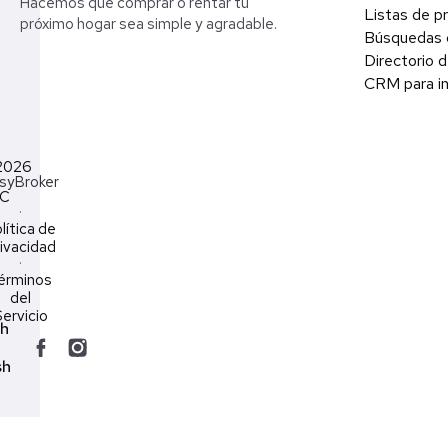
Hacemos que comprar o rentar tu
Listas de p
próximo hogar sea simple y agradable.
Búsquedas 
Directorio d
CRM para in
2026
syBroker
LC
·
lítica de
ivacidad
·
érminos
del
ervicio
ch
sh