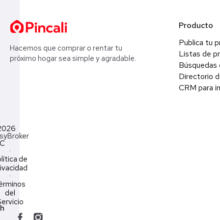
Producto
Publica tu 
Hacemos que comprar o rentar tu
Listas de p
próximo hogar sea simple y agradable.
Búsquedas 
Directorio d
CRM para in
2026
syBroker
LC
·
lítica de
ivacidad
·
érminos
del
ervicio
ch