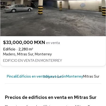
$33,000,000 MXN
en venta
Edificio
2,280 m²
Madero, Mitras Sur, Monterrey
EDIFICIO EN VENTA EN MONTERREY
Pincali
Edificios en venta
Nuevo León
Monterrey
Mitras Sur
Página 1 de 1
Precios de edificios en venta en Mitras Sur