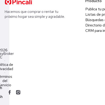
Producto
Publica tu 
Hacemos que comprar o rentar tu
Listas de p
próximo hogar sea simple y agradable.
Búsquedas 
Directorio d
CRM para in
2026
syBroker
LC
·
lítica de
ivacidad
·
érminos
del
ervicio
ch
sh