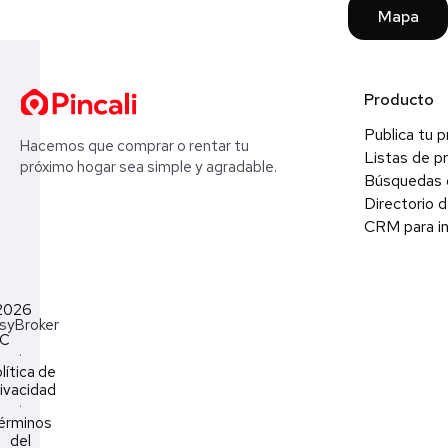
Mapa
Producto
Publica tu 
Hacemos que comprar o rentar tu
Listas de p
próximo hogar sea simple y agradable.
Búsquedas 
Directorio d
CRM para in
2026
syBroker
LC
·
lítica de
ivacidad
·
érminos
del