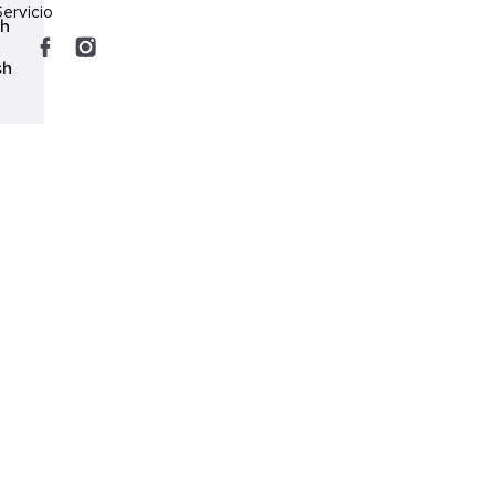
ervicio
ch
sh