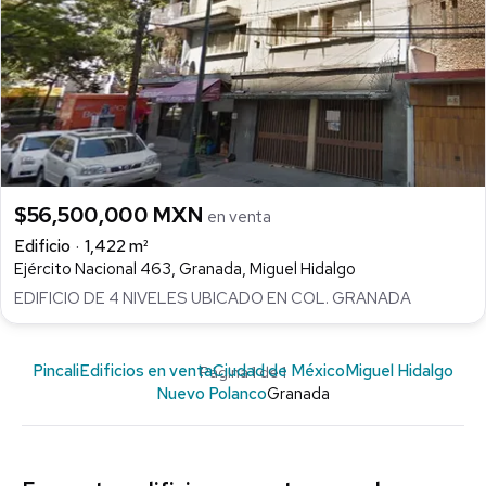
$56,500,000 MXN
en venta
Edificio
1,422 m²
Ejército Nacional 463, Granada, Miguel Hidalgo
EDIFICIO DE 4 NIVELES UBICADO EN COL. GRANADA
Pincali
Edificios en venta
Ciudad de México
Miguel Hidalgo
Página 1 de 1
Nuevo Polanco
Granada