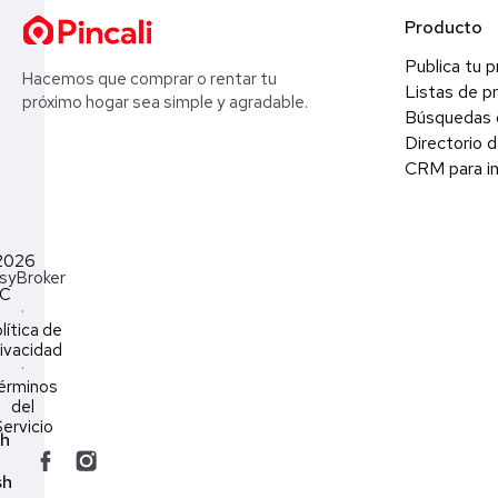
Producto
Publica tu 
Hacemos que comprar o rentar tu
Listas de p
próximo hogar sea simple y agradable.
Búsquedas 
Directorio d
CRM para in
2026
syBroker
LC
·
lítica de
ivacidad
·
érminos
del
ervicio
ch
sh