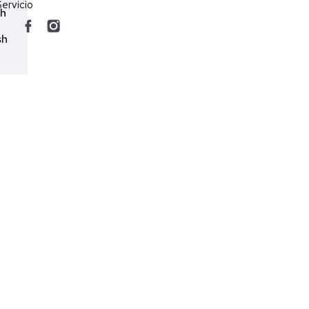
ervicio
ch
sh