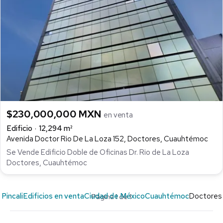
$230,000,000 MXN
en venta
Edificio
12,294 m²
Avenida Doctor Rio De La Loza 152, Doctores, Cuauhtémoc
Se Vende Edificio Doble de Oficinas Dr. Rio de La Loza
Doctores, Cuauhtémoc
Pincali
Edificios en venta
Ciudad de México
Cuauhtémoc
Doctores
Página 1 de 1