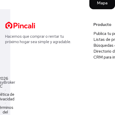
Mapa
Producto
Publica tu 
Hacemos que comprar o rentar tu
Listas de p
próximo hogar sea simple y agradable.
Búsquedas 
Directorio d
CRM para in
2026
syBroker
LC
·
lítica de
ivacidad
·
érminos
del