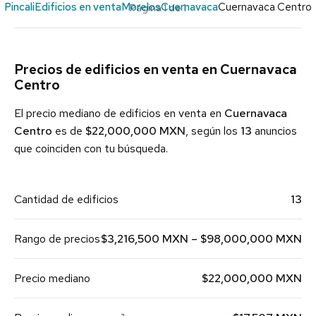
Pincali
Edificios en venta
Morelos
Cuernavaca
Cuernavaca Centro
Página 1 de 1
Precios de edificios en venta en Cuernavaca
Centro
El precio mediano de edificios en venta en
Cuernavaca
Centro
es de
$22,000,000 MXN
, según los
13
anuncios
que coinciden con tu búsqueda.
Cantidad de edificios
13
Rango de precios
$3,216,500 MXN – $98,000,000 MXN
Precio mediano
$22,000,000 MXN