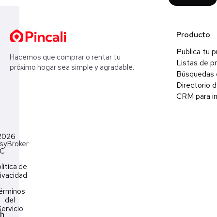
Producto
Publica tu 
Hacemos que comprar o rentar tu
Listas de p
próximo hogar sea simple y agradable.
Búsquedas 
Directorio d
CRM para in
2026
syBroker
LC
·
lítica de
ivacidad
·
érminos
del
ervicio
ch