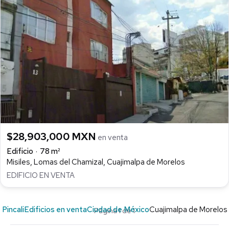
$28,903,000 MXN
en venta
Edificio
78 m²
Misiles, Lomas del Chamizal, Cuajimalpa de Morelos
EDIFICIO EN VENTA
Pincali
Edificios en venta
Ciudad de México
Cuajimalpa de Morelos
Página 1 de 1