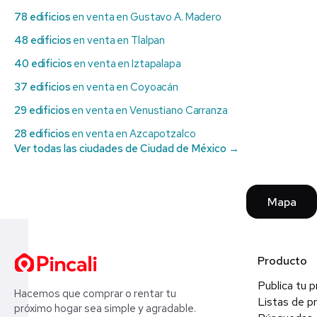
78 edificios
en venta en Gustavo A. Madero
48 edificios
en venta en Tlalpan
40 edificios
en venta en Iztapalapa
37 edificios
en venta en Coyoacán
29 edificios
en venta en Venustiano Carranza
28 edificios
en venta en Azcapotzalco
Ver todas las ciudades de Ciudad de México →
Mapa
Producto
Publica tu 
Hacemos que comprar o rentar tu
Listas de p
próximo hogar sea simple y agradable.