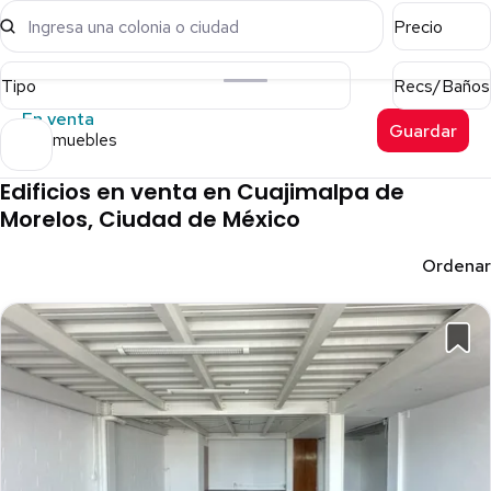
Ingresa una colonia o ciudad
Precio
Tipo
Recs/Baños
En venta
Guardar
17 inmuebles
Edificios en venta en Cuajimalpa de
Morelos, Ciudad de México
Ordenar