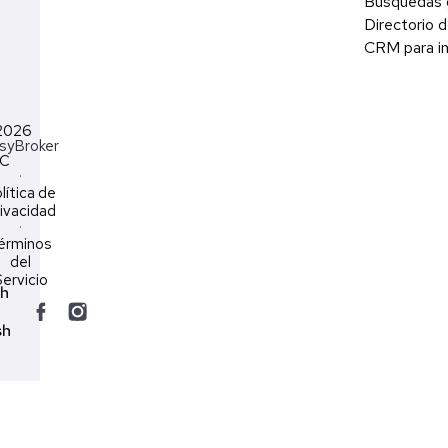
Búsquedas 
Directorio d
CRM para in
2026
syBroker
LC
·
lítica de
ivacidad
·
érminos
del
ervicio
ch
sh