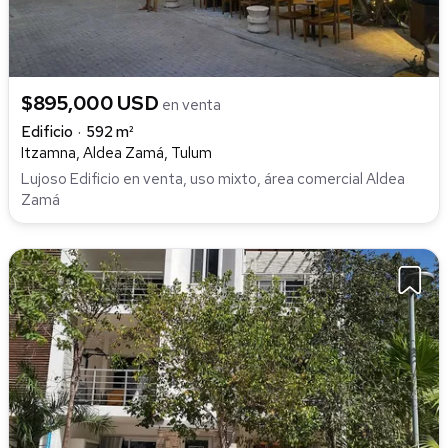
$895,000 USD
en venta
Edificio
592 m²
Itzamna, Aldea Zamá, Tulum
Lujoso Edificio en venta, uso mixto, área comercial Aldea
Zamá