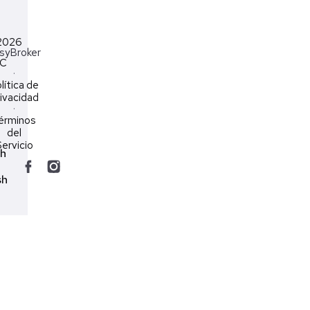
2026
syBroker
LC
·
lítica de
ivacidad
·
érminos
del
ervicio
ch
sh