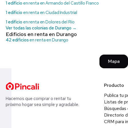
1 edificio
en renta en Armando del Castillo Franco
1 edificio
en renta en Ciudad Industrial
1 edificio
en renta en Dolores del Río
Ver todas las colonias de Durango →
Edificios en renta en Durango
42 edificios
en renta en Durango
Mapa
Producto
Publica tu 
Hacemos que comprar o rentar tu
Listas de p
próximo hogar sea simple y agradable.
Búsquedas 
Directorio d
CRM para in