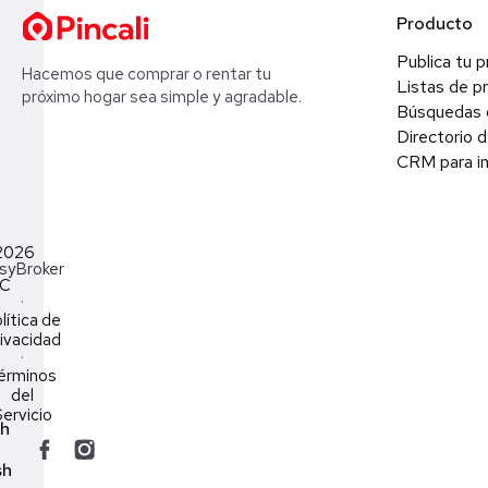
Producto
Publica tu 
Hacemos que comprar o rentar tu
Listas de p
próximo hogar sea simple y agradable.
Búsquedas 
Directorio d
CRM para in
2026
syBroker
LC
·
lítica de
ivacidad
·
érminos
del
ervicio
ch
sh