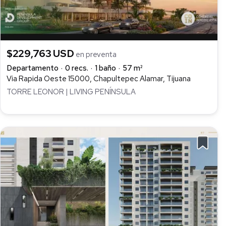
$229,763 USD
en preventa
Departamento
0 recs.
1 baño
57 m²
Via Rapida Oeste 15000, Chapultepec Alamar, Tijuana
TORRE LEONOR | LIVING PENÍNSULA