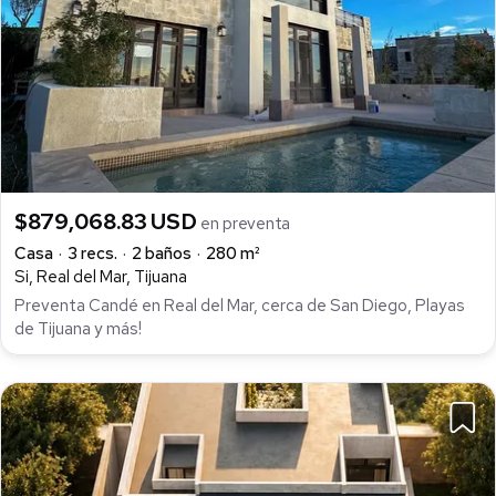
$879,068.83 USD
en preventa
Casa
3 recs.
2 baños
280 m²
Si, Real del Mar, Tijuana
Preventa Candé en Real del Mar, cerca de San Diego, Playas
de Tijuana y más!