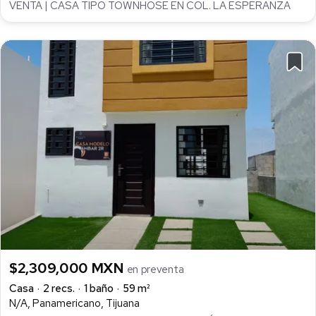
VENTA | CASA TIPO TOWNHOSE EN COL. LA ESPERANZA
$2,309,000 MXN
en preventa
Casa
2 recs.
1 baño
59 m²
N/A, Panamericano, Tijuana