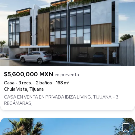
$5,600,000 MXN
en preventa
Casa
3 recs.
2 baños
168 m²
Chula Vista, Tijuana
CASA EN VENTA EN PRIVADA IBIZA LIVING, TIJUANA – 3
RECÁMARAS,