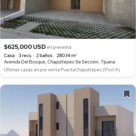
$625,000 USD
en preventa
Casa
3 recs.
2 baños
280.14 m²
Avenida Del Bosque, Chapultepec 9a Sección, Tijuana
Últimas casas en pre venta PuertaChapultepec (Prot A)