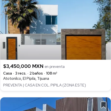
$3,450,000 MXN
en preventa
Casa
3 recs.
2 baños
108 m²
Atotonilco, El Pípila, Tijuana
PREVENTA | CASA EN COL. PIPILA (ZONA ESTE)