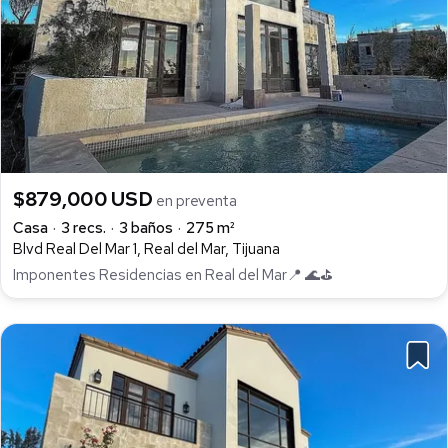
$879,000 USD
en preventa
Casa
3 recs.
3 baños
275 m²
Blvd Real Del Mar 1, Real del Mar, Tijuana
Imponentes Residencias en Real del Mar📍 🌊⛳️