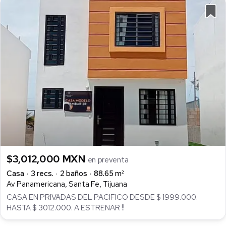
$3,012,000 MXN
en preventa
Casa
3 recs.
2 baños
88.65 m²
Av Panamericana, Santa Fe, Tijuana
CASA EN PRIVADAS DEL PACIFICO DESDE $ 1999.000.
HASTA $ 3012.000. A ESTRENAR !!