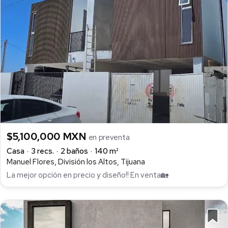
$5,100,000 MXN
en preventa
Casa
3 recs.
2 baños
140 m²
Manuel Flores, División los Altos, Tijuana
La mejor opción en precio y diseño!! En venta🏡