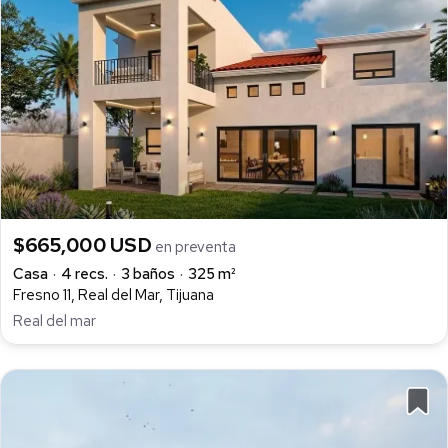
$665,000 USD
en preventa
Casa
4 recs.
3 baños
325 m²
Fresno 11, Real del Mar, Tijuana
Real del mar