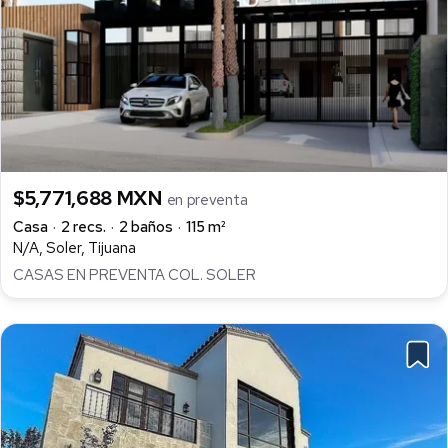
$5,771,688 MXN
en preventa
Casa
2 recs.
2 baños
115 m²
N/A, Soler, Tijuana
CASAS EN PREVENTA COL. SOLER