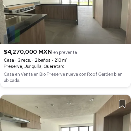
$4,270,000 MXN
en preventa
Casa
3 recs.
2 baños
210 m²
Preserve, Juriquilla, Querétaro
Casa en Venta en Bio Preserve nueva con Roof Garden bien
ubicada.