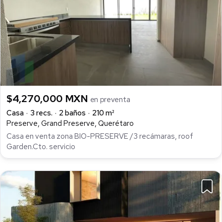
$4,270,000 MXN
en preventa
Casa
3 recs.
2 baños
210 m²
Preserve, Grand Preserve, Querétaro
Casa en venta zona BIO-PRESERVE /3 recámaras, roof
Garden.Cto. servicio