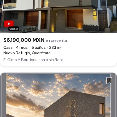
$6,190,000 MXN
en preventa
Casa
4 recs.
5 baños
233 m²
Nuevo Refugio, Querétaro
El Olmo A Boutique con o sin Roof