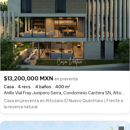
$13,200,000 MXN
en preventa
Casa
4 recs.
4 baños
400 m²
Anillo Vial Fray Junípero Serra, Condominio Cantera SN, Altozano el Nuevo Querétaro, Querétaro
Casa en preventa en Altozano El Nuevo Querétaro | Frente a
la reserva natural