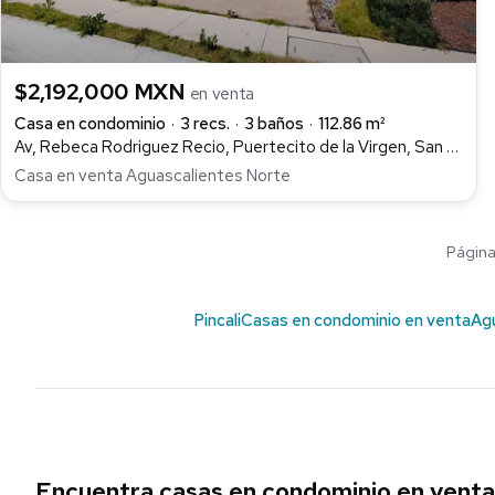
$2,192,000 MXN
en venta
Casa en condominio
3 recs.
3 baños
112.86 m²
Av, Rebeca Rodriguez Recio, Puertecito de la Virgen, San Francisco de los Romo
Casa en venta Aguascalientes Norte
Página 
Pincali
Casas en condominio en venta
Ag
Encuentra casas en condominio en venta