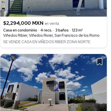
$2,294,000 MXN
en venta
Casa en condominio
4 recs.
3 baños
123 m²
Viñedos Ribier, Viñedos Rivier, San Francisco de los Romo
SE VENDE CASA EN VIÑEDOS RIBIER ZONA NORTE