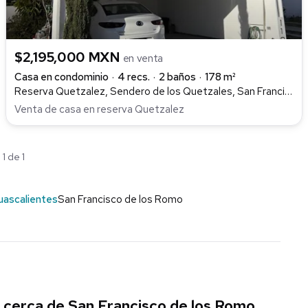
$2,195,000 MXN
en venta
Casa en condominio
4 recs.
2 baños
178 m²
Reserva Quetzalez, Sendero de los Quetzales, San Francisco de los Romo
Venta de casa en reserva Quetzalez
1 de 1
uascalientes
San Francisco de los Romo
 cerca de San Francisco de los Romo