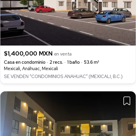
$1,400,000 MXN
en venta
Casa en condominio
2 recs.
1 baño
53.6 m²
Mexicali, Anáhuac, Mexicali
SE VENDEN “CONDOMINIOS ANAHUAC” (MEXICALI, B.C.)