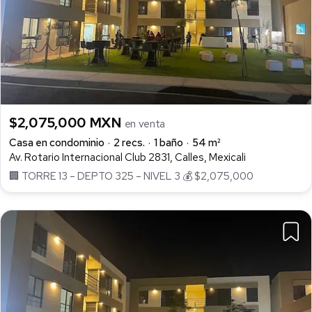
$2,075,000 MXN
en venta
Casa en condominio
2 recs.
1 baño
54 m²
Av. Rotario Internacional Club 2831, Calles, Mexicali
🏢 TORRE 13 – DEPTO 325 – NIVEL 3 💰 $2,075,000