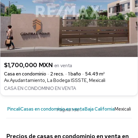
$1,700,000 MXN
en venta
Casa en condominio
2 recs.
1 baño
54.49 m²
Av.Ayudantamiento, La Bodega ISSSTE, Mexicali
CASA EN CONDOMINIO EN VENTA
Pincali
Casas en condominio en venta
Baja California
Mexicali
Página 1 de 1
Precios de casas en condominio en venta en