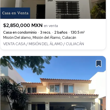
$2,850,000 MXN
en venta
Casa en condominio
3 recs.
2 baños
130.5 m²
Misión Del álamo, Misión del Álamo, Culiacán
VENTA CASA / MISIÓN DEL ÁLAMO / CULIACÁN