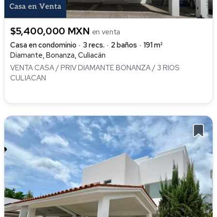
$5,400,000 MXN
en venta
Casa en condominio
3 recs.
2 baños
191 m²
Diamante, Bonanza, Culiacán
VENTA CASA / PRIV DIAMANTE BONANZA / 3 RIOS
CULIACAN