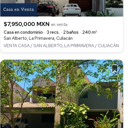
$7,950,000 MXN
en venta
Casa en condominio
3 recs.
2 baños
240 m²
San Alberto, La Primavera, Culiacán
VENTA CASA / SAN ALBERTO, LA PRIMAVERA / CULIACÁN