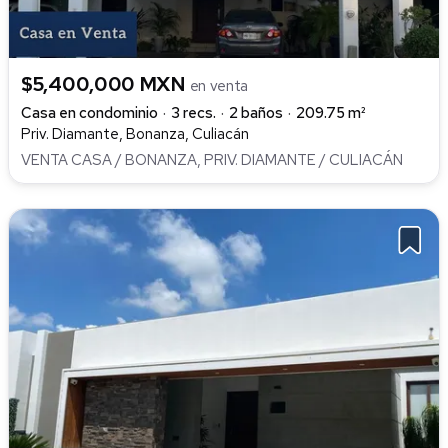
$5,400,000 MXN
en venta
Casa en condominio
3 recs.
2 baños
209.75 m²
Priv. Diamante, Bonanza, Culiacán
VENTA CASA / BONANZA, PRIV. DIAMANTE / CULIACÁN