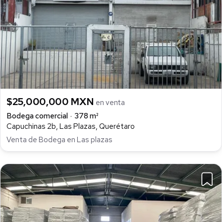
$25,000,000 MXN
en venta
Bodega comercial
378 m²
Capuchinas 2b, Las Plazas, Querétaro
Venta de Bodega en Las plazas