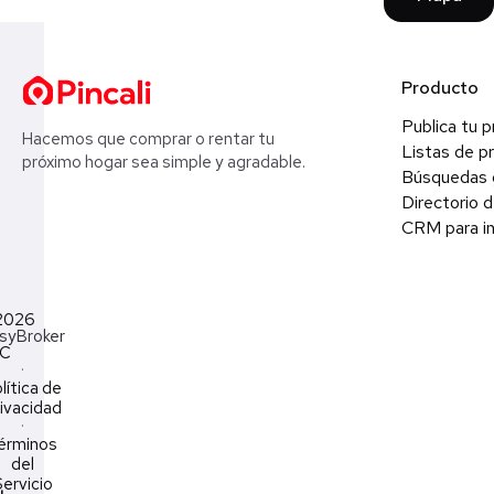
Producto
Publica tu 
Hacemos que comprar o rentar tu
Listas de p
próximo hogar sea simple y agradable.
Búsquedas 
Directorio d
CRM para in
2026
syBroker
LC
·
lítica de
ivacidad
·
érminos
del
ervicio