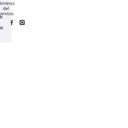
érminos
del
ervicio
ch
sh