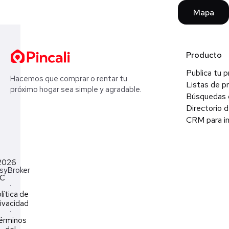
Mapa
Producto
Publica tu 
Hacemos que comprar o rentar tu
Listas de p
próximo hogar sea simple y agradable.
Búsquedas 
Directorio d
CRM para in
2026
syBroker
LC
·
lítica de
ivacidad
·
érminos