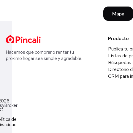
Mapa
Producto
Publica tu 
Hacemos que comprar o rentar tu
Listas de p
próximo hogar sea simple y agradable.
Búsquedas 
Directorio d
CRM para in
2026
syBroker
LC
·
lítica de
ivacidad
·