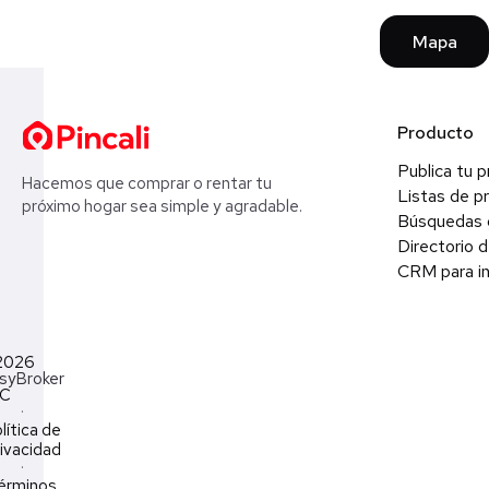
Mapa
Producto
Publica tu 
Hacemos que comprar o rentar tu
Listas de p
próximo hogar sea simple y agradable.
Búsquedas 
Directorio d
CRM para in
2026
syBroker
LC
·
lítica de
ivacidad
·
érminos