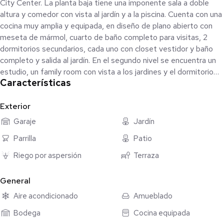
City Center. La planta baja tiene una imponente sala a doble
altura y comedor con vista al jardín y a la piscina. Cuenta con una
cocina muy amplia y equipada, en diseño de plano abierto con
meseta de mármol, cuarto de baño completo para visitas, 2
dormitorios secundarios, cada uno con closet vestidor y baño
completo y salida al jardín. En el segundo nivel se encuentra un
estudio, un family room con vista a los jardines y el dormitorio
Características
principal de gran tamaño con baño y closet vestidor. En el lindo
jardín hay hay una terraza techada, piscina y un canal de nado de
25 m. de largo. La propiedad tiene varios jardines, cuarto de
Exterior
servicio con baño, bodega, ¡una cancha de tenis!; también área
Garaje
Jardín
de asadores y cuarto de juegos con bar. Independiente de la
Parrilla
Patio
casa principal hay dos villas para huéspedes, cada una con sala,
cocina, baño y dormitorio con closet.
Riego por aspersión
Terraza
Equipamiento: 7 aires acondicionados, ventiladores, paneles
General
solares, hidroneumático, pozo para riego de jardines y para el
Aire acondicionado
Amueblado
llenado de albercas, lavavajillas. Requisitos: 1 mes de renta, 1
mes de depósito, aval con propiedad en Mérida, costo del
Bodega
Cocina equipada
contrato.