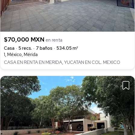
$70,000 MXN
en renta
Casa
5 recs.
7 baños
534.05 m²
1, México, Mérida
CASA EN RENTA EN MERIDA, YUCATAN EN COL. MEXICO