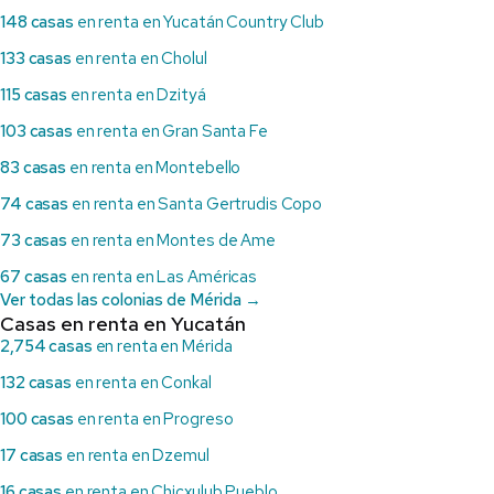
148 casas
en renta en Yucatán Country Club
133 casas
en renta en Cholul
115 casas
en renta en Dzityá
103 casas
en renta en Gran Santa Fe
83 casas
en renta en Montebello
74 casas
en renta en Santa Gertrudis Copo
73 casas
en renta en Montes de Ame
67 casas
en renta en Las Américas
Ver todas las colonias de Mérida →
Casas en renta en Yucatán
2,754 casas
en renta en Mérida
132 casas
en renta en Conkal
100 casas
en renta en Progreso
17 casas
en renta en Dzemul
16 casas
en renta en Chicxulub Pueblo