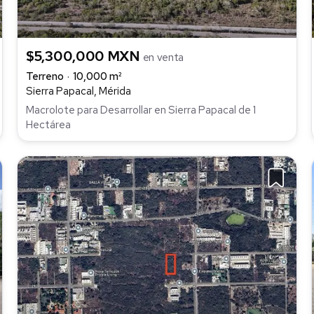
$5,300,000 MXN
en venta
Terreno
10,000 m²
Sierra Papacal, Mérida
Macrolote para Desarrollar en Sierra Papacal de 1
Hectárea