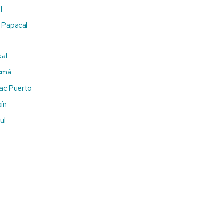
l
a Papacal
kal
ucmá
hac Puerto
ín
ul