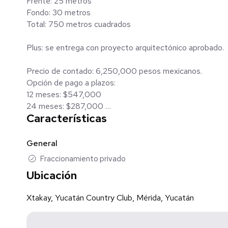
Frente: 25 metros
Fondo: 30 metros
Total: 750 metros cuadrados
Plus: se entrega con proyecto arquitectónico aprobado.
Precio de contado: 6,250,000 pesos mexicanos.
Opción de pago a plazos:
12 meses: $547,000
24 meses: $287,000
Características
36 meses: $199,900
____
General
Información sujeta a cambio de precio, de disponibilidad u
Fraccionamiento privado
Las imágenes son ilustrativas para formar una idea cerca
Ubicación
digitalmente, ser renderizadas y puede haber cambios en
condiciones actuales.
Xtakay, Yucatán Country Club, Mérida, Yucatán
Artículos decorativos, mobiliario y / o accesorios no está
El precio marcado es de contado, no incluye gastos de es
Contáctenos para conocer planes de financiamiento, tasas