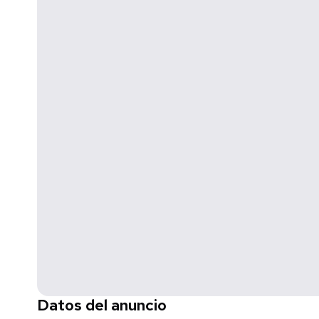
conocer a detalle acabados, equipamiento, sistema const
Datos del anuncio