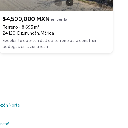
$4,500,000 MXN
en venta
Terreno
8,695 m²
24 120, Dzununcán, Mérida
Excelente oportunidad de terreno para construir
bodegas en Dzununcán
ozón Norte
á
anché