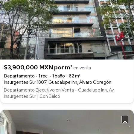
$3,900,000 MXN por m²
en venta
Departamento
1 rec.
1 baño
62 m²
Insurgentes Sur 1807, Guadalupe Inn, Álvaro Obregón
Departamento Ejecutivo en Venta – Guadalupe Inn, Av.
Insurgentes Sur | Con Balcó