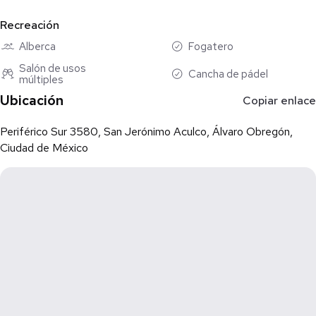
- Seguridad 24/7 y acceso controlado
- Estacionamiento techado
Recreación
-Albercas
Alberca
Fogatero
-Canchas de padel futbol 5 etc.
Salón de usos
Cancha de pádel
múltiples
Ubicación:
Dentro de Park Pedregal, a minutos de Periférico Sur,
Ubicación
Copiar enlace
Insurgentes y principales centros comerciales, hospitales y
universidades.
Periférico Sur 3580, San Jerónimo Aculco, Álvaro Obregón,
Ciudad de México
Ideal para:
- Profesionales que buscan un espacio moderno y funcional.
- Inversionistas interesados en una propiedad con alta plusvalía
en CDMX.