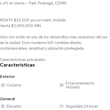
Loft en Venta – Park Pedregal, CDMX
RENTA $23,500 ya con mant. Incluido
Venta $3,990,000 MN
Vive con estilo en uno de los desarrollos más exclusivos del sur
de la ciudad. Este moderno loft combina diseño
contemporáneo, amplitud y ubicación privilegiada.
Características principales:
Características
- Superficie 46m2
- Distribución: concepto abierto sala-comedor, cocina integral
equipada y recámara
Exterior
- Iluminación: ventanales de piso a techo con espectacular vista
Estacionamiento
Cisterna
techado
Amenidades del desarrollo:
General
- Gimnasio equipado
- Roof garden común
Elevador
Seguridad 24 horas