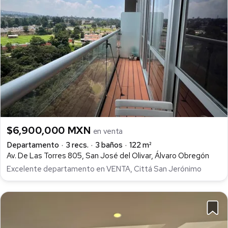
$6,900,000 MXN
en venta
Departamento
3 recs.
3 baños
122 m²
Av. De Las Torres 805, San José del Olivar, Álvaro Obregón
Excelente departamento en VENTA, Cittá San Jerónimo