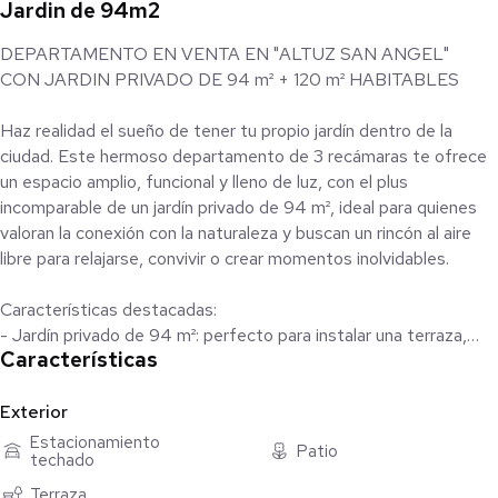
Jardin de 94m2
DEPARTAMENTO EN VENTA EN "ALTUZ SAN ANGEL"
CON JARDIN PRIVADO DE 94 m² + 120 m² HABITABLES
Haz realidad el sueño de tener tu propio jardín dentro de la
ciudad. Este hermoso departamento de 3 recámaras te ofrece
un espacio amplio, funcional y lleno de luz, con el plus
incomparable de un jardín privado de 94 m², ideal para quienes
valoran la conexión con la naturaleza y buscan un rincón al aire
libre para relajarse, convivir o crear momentos inolvidables.
Características destacadas:
- Jardín privado de 94 m²: perfecto para instalar una terraza,
Características
área de juegos, zona de descanso o incluso un pequeño huerto
urbano
- 3 recámaras con excelente iluminación y ventilación
Exterior
- 2 baños completos con acabados modernos
Estacionamiento
Patio
techado
- Sala-comedor con salida directa al jardín
- Sala de TV
Terraza