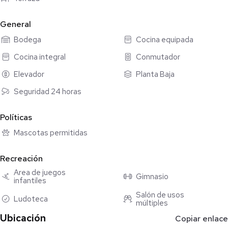
- Cocina integral equipada con barra desayunadora
- Cuarto de lavado
General
- 2 lugares de estacionamiento
Bodega
Cocina equipada
- Bodega
Cocina integral
Conmutador
Amenidades del desarrollo:
Elevador
Planta Baja
- Área de asadores
- Roof garden
Seguridad 24 horas
- Cancha multiusos
- Ludoteca
Políticas
- Gimnasio
Mascotas permitidas
- Salón de usos múltiples
- Áreas verdes con Juegos Infantiles
Recreación
- Seguridad 24/7 y acceso controlado
Área de juegos
Gimnasio
infantiles
Ubicación estratégica:
Zona bien conectada, cerca de escuelas como el ITAM o la
Salón de usos
Ludoteca
múltiples
ANAHUAC DEL SUR, centros comerciales y servicios
Ubicación
esenciales.
Copiar enlace