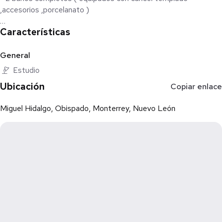
,accesorios ,porcelanato )
Características
. – totalmente equipado con Mini Splits y sus persianas
tiene elevador la torre pero no areas comunes
General
Estudio
Ubicación
Copiar enlace
Miguel Hidalgo, Obispado, Monterrey, Nuevo León