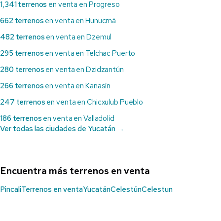
1,341 terrenos
en venta en Progreso
662 terrenos
en venta en Hunucmá
482 terrenos
en venta en Dzemul
295 terrenos
en venta en Telchac Puerto
280 terrenos
en venta en Dzidzantún
266 terrenos
en venta en Kanasín
247 terrenos
en venta en Chicxulub Pueblo
186 terrenos
en venta en Valladolid
Ver todas las ciudades de Yucatán →
Encuentra más terrenos en venta
Pincali
Terrenos en venta
Yucatán
Celestún
Celestun