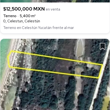
$12,500,000 MXN
en venta
Terreno
5,400 m²
0, Celestun, Celestún
Terreno en Celestún Yucatán frente al mar